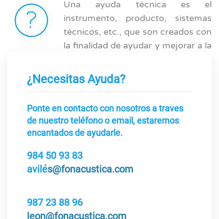
Una ayuda técnica es el
instrumento, producto, sistemas
técnicos, etc., que son creados con
la finalidad de ayudar y mejorar a la
persona que lo utiliza, siendo cada
vez más las personas que se
¿Necesitas Ayuda?
benefician de estas alternativas.
Ponte en contacto con nosotros a traves
Reeducación auditiva
de nuestro teléfono o email, estaremos
encantados de ayudarle.
Reeducación y Entrenamiento
984 50 93 83
Auditivo.
avilé
s@fonacustica.com
Consiste en la mejora de la
comprensión y el lenguaje,
logrando un mayor
987 23 88 96
aprovechamiento de los audífonos.
leon@fonacustica.com